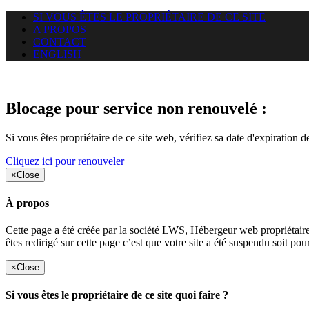
SI VOUS ÊTES LE PROPRIÉTAIRE DE CE SITE
A PROPOS
CONTACT
ENGLISH
Le site web duoscom.com auquel
Blocage pour service non renouvelé :
Si vous êtes propriétaire de ce site web, vérifiez sa date d'expiration 
Cliquez ici pour renouveler
×
Close
À propos
Cette page a été créée par la société LWS, Hébergeur web proprié
êtes redirigé sur cette page c’est que votre site a été suspendu soit po
×
Close
Si vous êtes le propriétaire de ce site quoi faire ?