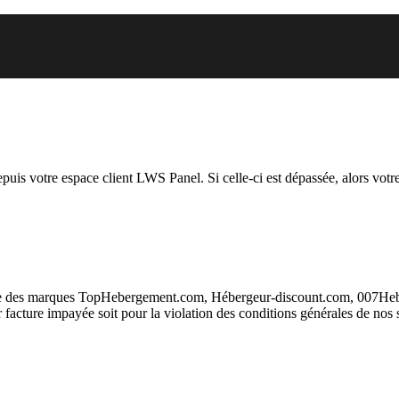
 vous essayez d’accéder est susp
depuis votre espace client LWS Panel. Si celle-ci est dépassée, alors votre
taire des marques TopHebergement.com, Hébergeur-discount.com, 007H
ur facture impayée soit pour la violation des conditions générales de nos 