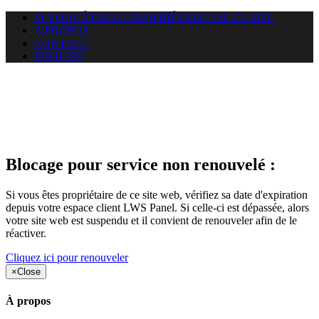
SI VOUS ÊTES LE PROPRIÉTAIRE DE CE SITE
A PROPOS
CONTACT
ENGLISH
Le site web duoscom.com
auquel vous essayez d’accéder
est suspendu
Blocage pour service non renouvelé :
Si vous êtes propriétaire de ce site web, vérifiez sa date d'expiration
depuis votre espace client LWS Panel. Si celle-ci est dépassée, alors
votre site web est suspendu et il convient de renouveler afin de le
réactiver.
Cliquez ici pour renouveler
×
Close
À propos