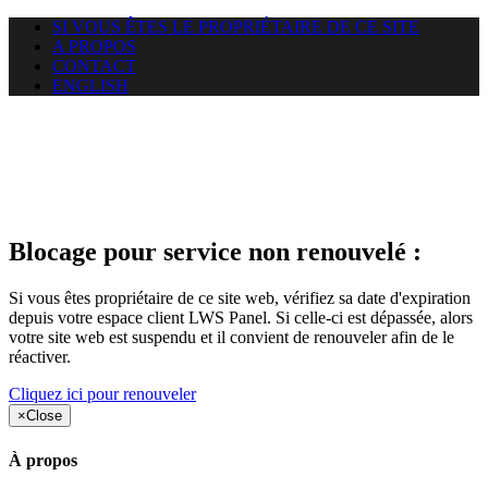
SI VOUS ÊTES LE PROPRIÉTAIRE DE CE SITE
A PROPOS
CONTACT
ENGLISH
Le site web duoscom.com
auquel vous essayez d’accéder
est suspendu
Blocage pour service non renouvelé :
Si vous êtes propriétaire de ce site web, vérifiez sa date d'expiration
depuis votre espace client LWS Panel. Si celle-ci est dépassée, alors
votre site web est suspendu et il convient de renouveler afin de le
réactiver.
Cliquez ici pour renouveler
×
Close
À propos