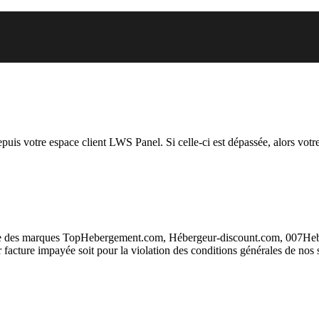
 vous essayez d’accéder est susp
depuis votre espace client LWS Panel. Si celle-ci est dépassée, alors votre
taire des marques TopHebergement.com, Hébergeur-discount.com, 007H
ur facture impayée soit pour la violation des conditions générales de nos 