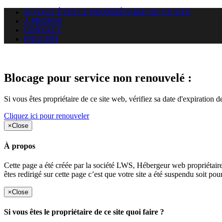
SI VOUS ÊTES LE PROPRIÉTAIRE DE CE SITE
A PROPOS
CONTACT
ENGLISH
Le site web duoscom.com auquel
Blocage pour service non renouvelé :
Si vous êtes propriétaire de ce site web, vérifiez sa date d'expiration 
Cliquez ici pour renouveler
×
Close
À propos
Cette page a été créée par la société LWS, Hébergeur web proprié
êtes redirigé sur cette page c’est que votre site a été suspendu soit po
×
Close
Si vous êtes le propriétaire de ce site quoi faire ?