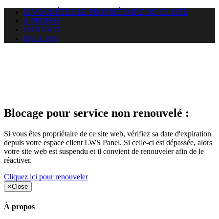
SI VOUS ÊTES LE PROPRIÉTAIRE DE CE SITE
A PROPOS
CONTACT
ENGLISH
Le site web duoscom.com
auquel vous essayez d’accéder
est suspendu
Blocage pour service non renouvelé :
Si vous êtes propriétaire de ce site web, vérifiez sa date d'expiration
depuis votre espace client LWS Panel. Si celle-ci est dépassée, alors
votre site web est suspendu et il convient de renouveler afin de le
réactiver.
Cliquez ici pour renouveler
×
Close
À propos