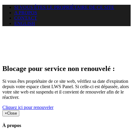
SI VOUS ÊTES LE PROPRIÉTAIRE DE CE SITE
A PROPOS
CONTACT
ENGLISH
Le site web duoscom.com
auquel vous essayez d’accéder
est suspendu
Blocage pour service non renouvelé :
Si vous êtes propriétaire de ce site web, vérifiez sa date d'expiration
depuis votre espace client LWS Panel. Si celle-ci est dépassée, alors
votre site web est suspendu et il convient de renouveler afin de le
réactiver.
Cliquez ici pour renouveler
×
Close
À propos