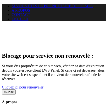
SI VOUS ÊTES LE PROPRIÉTAIRE DE CE SITE
A PROPOS
CONTACT
ENGLISH
Le site web duoscom.com
auquel vous essayez d’accéder
est suspendu
Blocage pour service non renouvelé :
Si vous êtes propriétaire de ce site web, vérifiez sa date d'expiration
depuis votre espace client LWS Panel. Si celle-ci est dépassée, alors
votre site web est suspendu et il convient de renouveler afin de le
réactiver.
Cliquez ici pour renouveler
×
Close
À propos