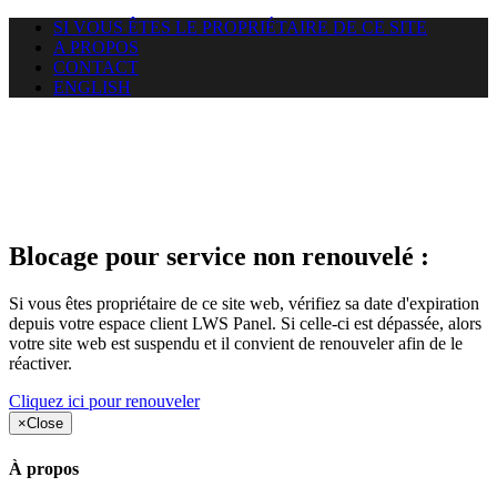
SI VOUS ÊTES LE PROPRIÉTAIRE DE CE SITE
A PROPOS
CONTACT
ENGLISH
Le site web duoscom.com
auquel vous essayez d’accéder
est suspendu
Blocage pour service non renouvelé :
Si vous êtes propriétaire de ce site web, vérifiez sa date d'expiration
depuis votre espace client LWS Panel. Si celle-ci est dépassée, alors
votre site web est suspendu et il convient de renouveler afin de le
réactiver.
Cliquez ici pour renouveler
×
Close
À propos