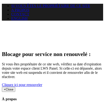
SI VOUS ÊTES LE PROPRIÉTAIRE DE CE SITE
A PROPOS
CONTACT
ENGLISH
Le site web duoscom.com
auquel vous essayez d’accéder
est suspendu
Blocage pour service non renouvelé :
Si vous êtes propriétaire de ce site web, vérifiez sa date d'expiration
depuis votre espace client LWS Panel. Si celle-ci est dépassée, alors
votre site web est suspendu et il convient de renouveler afin de le
réactiver.
Cliquez ici pour renouveler
×
Close
À propos