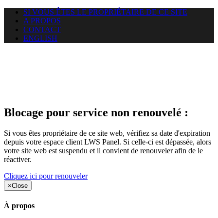
SI VOUS ÊTES LE PROPRIÉTAIRE DE CE SITE
A PROPOS
CONTACT
ENGLISH
Le site web duoscom.com
auquel vous essayez d’accéder
est suspendu
Blocage pour service non renouvelé :
Si vous êtes propriétaire de ce site web, vérifiez sa date d'expiration
depuis votre espace client LWS Panel. Si celle-ci est dépassée, alors
votre site web est suspendu et il convient de renouveler afin de le
réactiver.
Cliquez ici pour renouveler
×
Close
À propos