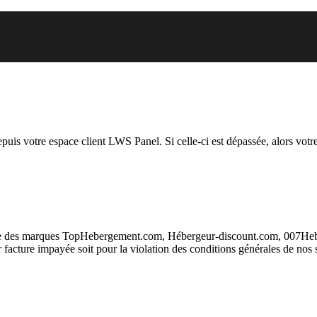
 vous essayez d’accéder est susp
depuis votre espace client LWS Panel. Si celle-ci est dépassée, alors votre
taire des marques TopHebergement.com, Hébergeur-discount.com, 007H
ur facture impayée soit pour la violation des conditions générales de nos 