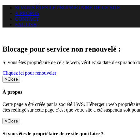
SI VOUS ÊTES LE PROPRIÉTAIRE DE CE SITE
A PROPOS
CONTACT
ENGLISH
Le site web duoscom.com auquel
Blocage pour service non renouvelé :
Si vous êtes propriétaire de ce site web, vérifiez sa date d'expiration 
Cliquez ici pour renouveler
×
Close
À propos
Cette page a été créée par la société LWS, Hébergeur web proprié
êtes redirigé sur cette page c’est que votre site a été suspendu soit po
×
Close
Si vous êtes le propriétaire de ce site quoi faire ?