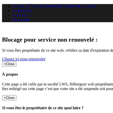
SI VOUS ÊTES LE PROPRIÉTAIRE DE CE SITE
A PROPOS
CONTACT
ENGLISH
Le site web duoscom.com auquel
Blocage pour service non renouvelé :
Si vous êtes propriétaire de ce site web, vérifiez sa date d'expiration 
Cliquez ici pour renouveler
×
Close
À propos
Cette page a été créée par la société LWS, Hébergeur web proprié
êtes redirigé sur cette page c’est que votre site a été suspendu soit po
×
Close
Si vous êtes le propriétaire de ce site quoi faire ?