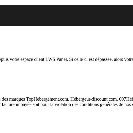
 vous essayez d’accéder est susp
depuis votre espace client LWS Panel. Si celle-ci est dépassée, alors votre
taire des marques TopHebergement.com, Hébergeur-discount.com, 007H
ur facture impayée soit pour la violation des conditions générales de nos 