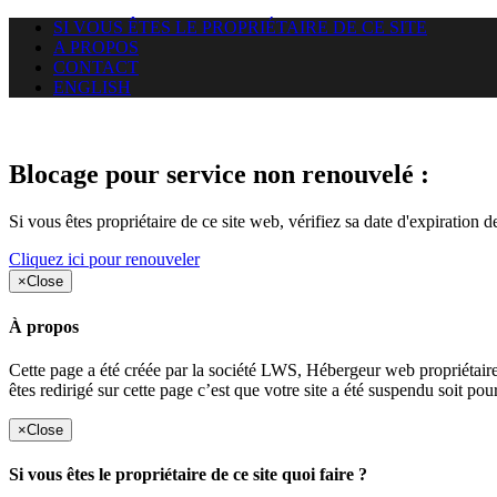
SI VOUS ÊTES LE PROPRIÉTAIRE DE CE SITE
A PROPOS
CONTACT
ENGLISH
Le site web duoscom.com auquel
Blocage pour service non renouvelé :
Si vous êtes propriétaire de ce site web, vérifiez sa date d'expiration 
Cliquez ici pour renouveler
×
Close
À propos
Cette page a été créée par la société LWS, Hébergeur web proprié
êtes redirigé sur cette page c’est que votre site a été suspendu soit po
×
Close
Si vous êtes le propriétaire de ce site quoi faire ?