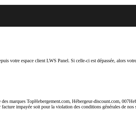
 vous essayez d’accéder est susp
depuis votre espace client LWS Panel. Si celle-ci est dépassée, alors votre
taire des marques TopHebergement.com, Hébergeur-discount.com, 007H
ur facture impayée soit pour la violation des conditions générales de nos 