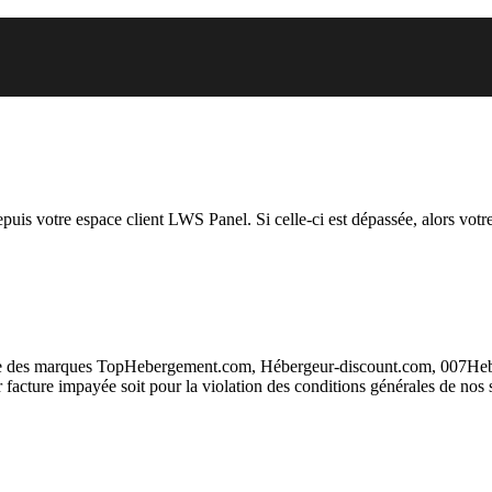
 vous essayez d’accéder est susp
depuis votre espace client LWS Panel. Si celle-ci est dépassée, alors votre
taire des marques TopHebergement.com, Hébergeur-discount.com, 007H
ur facture impayée soit pour la violation des conditions générales de nos 