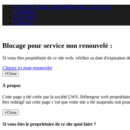
SI VOUS ÊTES LE PROPRIÉTAIRE DE CE SITE
A PROPOS
CONTACT
ENGLISH
Le site web duoscom.com auquel
Blocage pour service non renouvelé :
Si vous êtes propriétaire de ce site web, vérifiez sa date d'expiration 
Cliquez ici pour renouveler
×
Close
À propos
Cette page a été créée par la société LWS, Hébergeur web proprié
êtes redirigé sur cette page c’est que votre site a été suspendu soit po
×
Close
Si vous êtes le propriétaire de ce site quoi faire ?