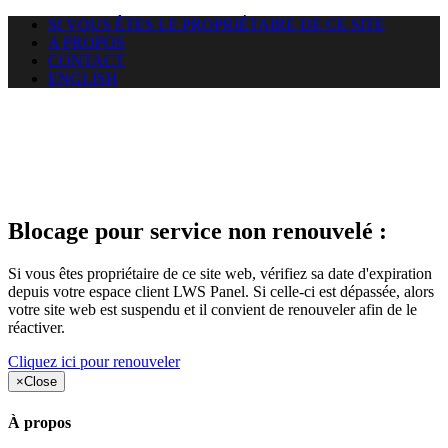
SI VOUS ÊTES LE PROPRIÉTAIRE DE CE SITE
A PROPOS
CONTACT
ENGLISH
Le site web duoscom.com
auquel vous essayez d’accéder
est suspendu
Blocage pour service non renouvelé :
Si vous êtes propriétaire de ce site web, vérifiez sa date d'expiration
depuis votre espace client LWS Panel. Si celle-ci est dépassée, alors
votre site web est suspendu et il convient de renouveler afin de le
réactiver.
Cliquez ici pour renouveler
×
Close
À propos