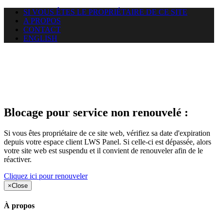
SI VOUS ÊTES LE PROPRIÉTAIRE DE CE SITE
A PROPOS
CONTACT
ENGLISH
Le site web duoscom.com
auquel vous essayez d’accéder
est suspendu
Blocage pour service non renouvelé :
Si vous êtes propriétaire de ce site web, vérifiez sa date d'expiration
depuis votre espace client LWS Panel. Si celle-ci est dépassée, alors
votre site web est suspendu et il convient de renouveler afin de le
réactiver.
Cliquez ici pour renouveler
×
Close
À propos