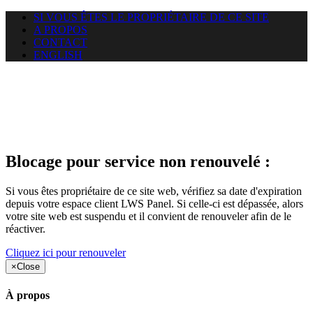
SI VOUS ÊTES LE PROPRIÉTAIRE DE CE SITE
A PROPOS
CONTACT
ENGLISH
Le site web duoscom.com
auquel vous essayez d’accéder
est suspendu
Blocage pour service non renouvelé :
Si vous êtes propriétaire de ce site web, vérifiez sa date d'expiration
depuis votre espace client LWS Panel. Si celle-ci est dépassée, alors
votre site web est suspendu et il convient de renouveler afin de le
réactiver.
Cliquez ici pour renouveler
×
Close
À propos