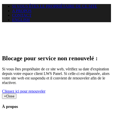
SI VOUS ÊTES LE PROPRIÉTAIRE DE CE SITE
A PROPOS
CONTACT
ENGLISH
Le site web duoscom.com
auquel vous essayez d’accéder
est suspendu
Blocage pour service non renouvelé :
Si vous êtes propriétaire de ce site web, vérifiez sa date d'expiration
depuis votre espace client LWS Panel. Si celle-ci est dépassée, alors
votre site web est suspendu et il convient de renouveler afin de le
réactiver.
Cliquez ici pour renouveler
×
Close
À propos