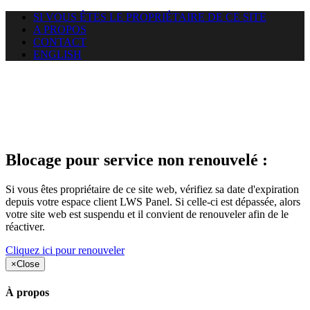
SI VOUS ÊTES LE PROPRIÉTAIRE DE CE SITE
A PROPOS
CONTACT
ENGLISH
Le site web duoscom.com
auquel vous essayez d’accéder
est suspendu
Blocage pour service non renouvelé :
Si vous êtes propriétaire de ce site web, vérifiez sa date d'expiration
depuis votre espace client LWS Panel. Si celle-ci est dépassée, alors
votre site web est suspendu et il convient de renouveler afin de le
réactiver.
Cliquez ici pour renouveler
×
Close
À propos