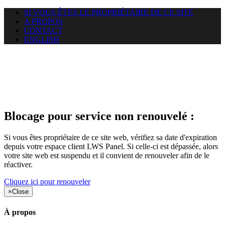
SI VOUS ÊTES LE PROPRIÉTAIRE DE CE SITE
A PROPOS
CONTACT
ENGLISH
Le site web duoscom.com
auquel vous essayez d’accéder
est suspendu
Blocage pour service non renouvelé :
Si vous êtes propriétaire de ce site web, vérifiez sa date d'expiration
depuis votre espace client LWS Panel. Si celle-ci est dépassée, alors
votre site web est suspendu et il convient de renouveler afin de le
réactiver.
Cliquez ici pour renouveler
×
Close
À propos