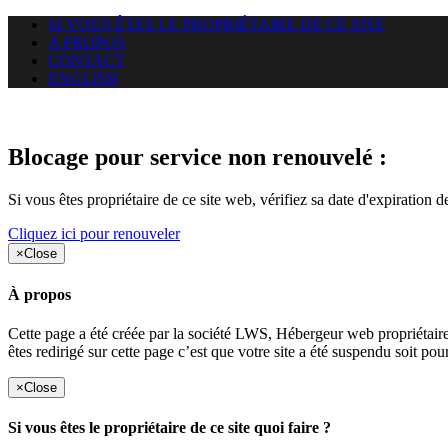
SI VOUS ÊTES LE PROPRIÉTAIRE DE CE SITE
A PROPOS
CONTACT
ENGLISH
Le site web duoscom.com auquel
Blocage pour service non renouvelé :
Si vous êtes propriétaire de ce site web, vérifiez sa date d'expiration 
Cliquez ici pour renouveler
×
Close
À propos
Cette page a été créée par la société LWS, Hébergeur web proprié
êtes redirigé sur cette page c’est que votre site a été suspendu soit po
×
Close
Si vous êtes le propriétaire de ce site quoi faire ?