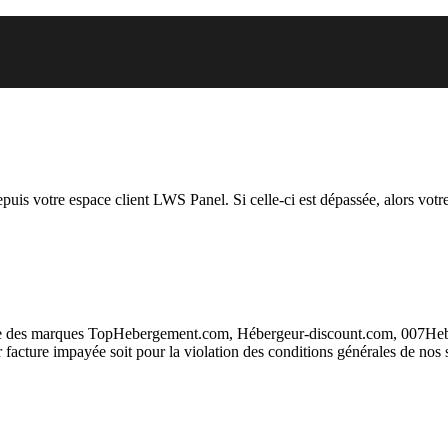
 vous essayez d’accéder est susp
depuis votre espace client LWS Panel. Si celle-ci est dépassée, alors votre
taire des marques TopHebergement.com, Hébergeur-discount.com, 007H
ur facture impayée soit pour la violation des conditions générales de nos 