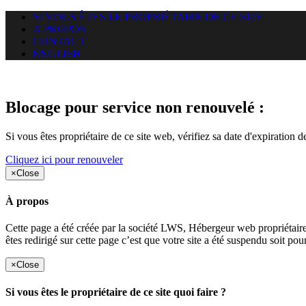
SI VOUS ÊTES LE PROPRIÉTAIRE DE CE SITE
A PROPOS
CONTACT
ENGLISH
Le site web duoscom.com auquel
Blocage pour service non renouvelé :
Si vous êtes propriétaire de ce site web, vérifiez sa date d'expiration 
Cliquez ici pour renouveler
×
Close
À propos
Cette page a été créée par la société LWS, Hébergeur web proprié
êtes redirigé sur cette page c’est que votre site a été suspendu soit po
×
Close
Si vous êtes le propriétaire de ce site quoi faire ?