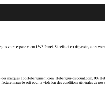
 vous essayez d’accéder est susp
depuis votre espace client LWS Panel. Si celle-ci est dépassée, alors votre
taire des marques TopHebergement.com, Hébergeur-discount.com, 007H
ur facture impayée soit pour la violation des conditions générales de nos 