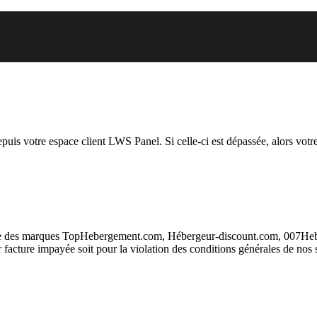
 vous essayez d’accéder est susp
depuis votre espace client LWS Panel. Si celle-ci est dépassée, alors votre
taire des marques TopHebergement.com, Hébergeur-discount.com, 007H
ur facture impayée soit pour la violation des conditions générales de nos 