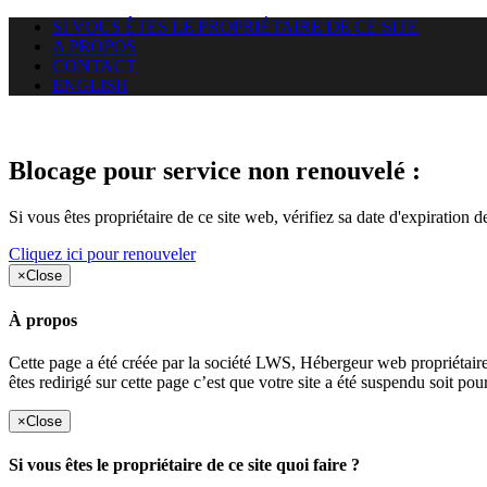
SI VOUS ÊTES LE PROPRIÉTAIRE DE CE SITE
A PROPOS
CONTACT
ENGLISH
Le site web duoscom.com auquel
Blocage pour service non renouvelé :
Si vous êtes propriétaire de ce site web, vérifiez sa date d'expiration 
Cliquez ici pour renouveler
×
Close
À propos
Cette page a été créée par la société LWS, Hébergeur web proprié
êtes redirigé sur cette page c’est que votre site a été suspendu soit po
×
Close
Si vous êtes le propriétaire de ce site quoi faire ?