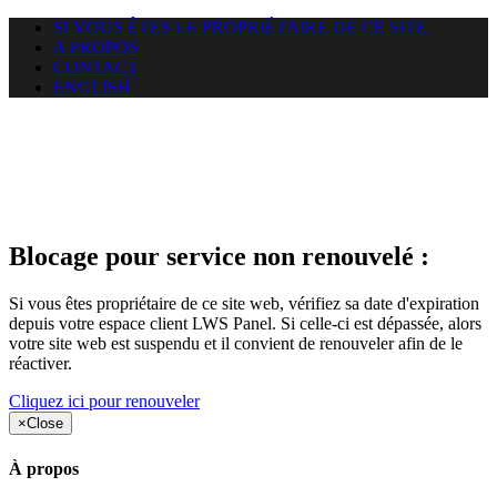
SI VOUS ÊTES LE PROPRIÉTAIRE DE CE SITE
A PROPOS
CONTACT
ENGLISH
Le site web duoscom.com
auquel vous essayez d’accéder
est suspendu
Blocage pour service non renouvelé :
Si vous êtes propriétaire de ce site web, vérifiez sa date d'expiration
depuis votre espace client LWS Panel. Si celle-ci est dépassée, alors
votre site web est suspendu et il convient de renouveler afin de le
réactiver.
Cliquez ici pour renouveler
×
Close
À propos