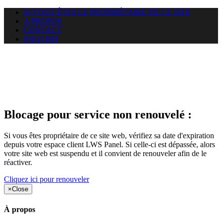
SI VOUS ÊTES LE PROPRIÉTAIRE DE CE SITE
A PROPOS
CONTACT
ENGLISH
Le site web duoscom.com
auquel vous essayez d’accéder
est suspendu
Blocage pour service non renouvelé :
Si vous êtes propriétaire de ce site web, vérifiez sa date d'expiration
depuis votre espace client LWS Panel. Si celle-ci est dépassée, alors
votre site web est suspendu et il convient de renouveler afin de le
réactiver.
Cliquez ici pour renouveler
×
Close
À propos