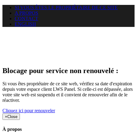
SI VOUS ÊTES LE PROPRIÉTAIRE DE CE SITE
A PROPOS
CONTACT
ENGLISH
Le site web duoscom.com
auquel vous essayez d’accéder
est suspendu
Blocage pour service non renouvelé :
Si vous êtes propriétaire de ce site web, vérifiez sa date d'expiration
depuis votre espace client LWS Panel. Si celle-ci est dépassée, alors
votre site web est suspendu et il convient de renouveler afin de le
réactiver.
Cliquez ici pour renouveler
×
Close
À propos