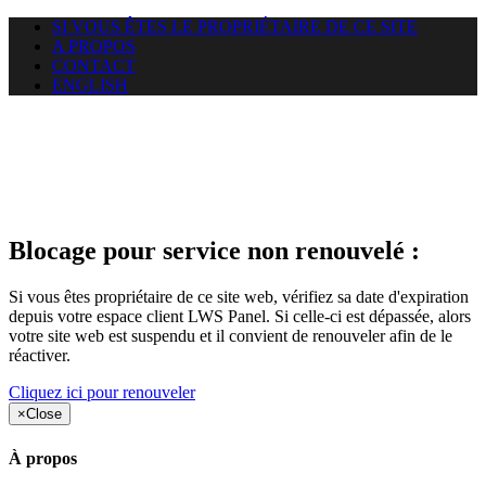
SI VOUS ÊTES LE PROPRIÉTAIRE DE CE SITE
A PROPOS
CONTACT
ENGLISH
Le site web duoscom.com
auquel vous essayez d’accéder
est suspendu
Blocage pour service non renouvelé :
Si vous êtes propriétaire de ce site web, vérifiez sa date d'expiration
depuis votre espace client LWS Panel. Si celle-ci est dépassée, alors
votre site web est suspendu et il convient de renouveler afin de le
réactiver.
Cliquez ici pour renouveler
×
Close
À propos