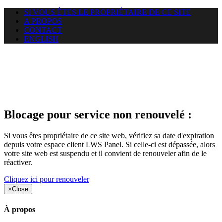
SI VOUS ÊTES LE PROPRIÉTAIRE DE CE SITE
A PROPOS
CONTACT
ENGLISH
Le site web duoscom.com
auquel vous essayez d’accéder
est suspendu
Blocage pour service non renouvelé :
Si vous êtes propriétaire de ce site web, vérifiez sa date d'expiration
depuis votre espace client LWS Panel. Si celle-ci est dépassée, alors
votre site web est suspendu et il convient de renouveler afin de le
réactiver.
Cliquez ici pour renouveler
×
Close
À propos