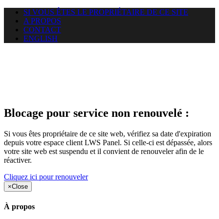
SI VOUS ÊTES LE PROPRIÉTAIRE DE CE SITE
A PROPOS
CONTACT
ENGLISH
Le site web duoscom.com
auquel vous essayez d’accéder
est suspendu
Blocage pour service non renouvelé :
Si vous êtes propriétaire de ce site web, vérifiez sa date d'expiration
depuis votre espace client LWS Panel. Si celle-ci est dépassée, alors
votre site web est suspendu et il convient de renouveler afin de le
réactiver.
Cliquez ici pour renouveler
×
Close
À propos