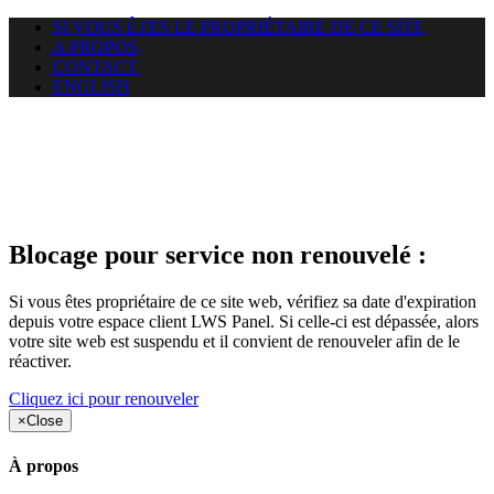
SI VOUS ÊTES LE PROPRIÉTAIRE DE CE SITE
A PROPOS
CONTACT
ENGLISH
Le site web duoscom.com
auquel vous essayez d’accéder
est suspendu
Blocage pour service non renouvelé :
Si vous êtes propriétaire de ce site web, vérifiez sa date d'expiration
depuis votre espace client LWS Panel. Si celle-ci est dépassée, alors
votre site web est suspendu et il convient de renouveler afin de le
réactiver.
Cliquez ici pour renouveler
×
Close
À propos