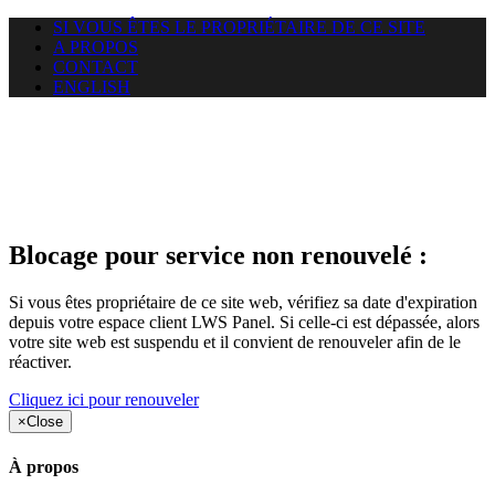
SI VOUS ÊTES LE PROPRIÉTAIRE DE CE SITE
A PROPOS
CONTACT
ENGLISH
Le site web duoscom.com
auquel vous essayez d’accéder
est suspendu
Blocage pour service non renouvelé :
Si vous êtes propriétaire de ce site web, vérifiez sa date d'expiration
depuis votre espace client LWS Panel. Si celle-ci est dépassée, alors
votre site web est suspendu et il convient de renouveler afin de le
réactiver.
Cliquez ici pour renouveler
×
Close
À propos