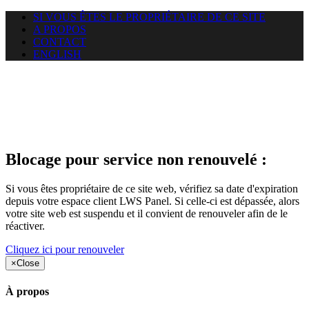
SI VOUS ÊTES LE PROPRIÉTAIRE DE CE SITE
A PROPOS
CONTACT
ENGLISH
Le site web duoscom.com
auquel vous essayez d’accéder
est suspendu
Blocage pour service non renouvelé :
Si vous êtes propriétaire de ce site web, vérifiez sa date d'expiration
depuis votre espace client LWS Panel. Si celle-ci est dépassée, alors
votre site web est suspendu et il convient de renouveler afin de le
réactiver.
Cliquez ici pour renouveler
×
Close
À propos