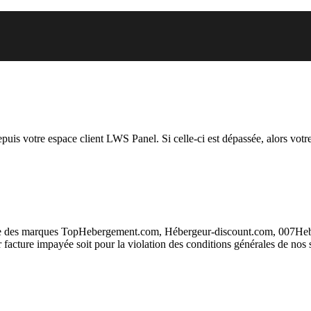
 vous essayez d’accéder est susp
depuis votre espace client LWS Panel. Si celle-ci est dépassée, alors votre
taire des marques TopHebergement.com, Hébergeur-discount.com, 007H
ur facture impayée soit pour la violation des conditions générales de nos 