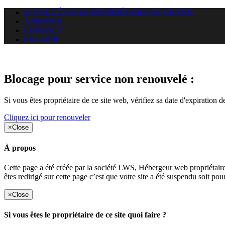
SI VOUS ÊTES LE PROPRIÉTAIRE DE CE SITE
A PROPOS
CONTACT
ENGLISH
Le site web duoscom.com auquel
Blocage pour service non renouvelé :
Si vous êtes propriétaire de ce site web, vérifiez sa date d'expiration 
Cliquez ici pour renouveler
×
Close
À propos
Cette page a été créée par la société LWS, Hébergeur web proprié
êtes redirigé sur cette page c’est que votre site a été suspendu soit po
×
Close
Si vous êtes le propriétaire de ce site quoi faire ?