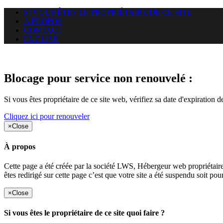
SI VOUS ÊTES LE PROPRIÉTAIRE DE CE SITE
A PROPOS
CONTACT
ENGLISH
Le site web duoscom.com auquel
Blocage pour service non renouvelé :
Si vous êtes propriétaire de ce site web, vérifiez sa date d'expiration 
Cliquez ici pour renouveler
×
Close
À propos
Cette page a été créée par la société LWS, Hébergeur web proprié
êtes redirigé sur cette page c’est que votre site a été suspendu soit po
×
Close
Si vous êtes le propriétaire de ce site quoi faire ?