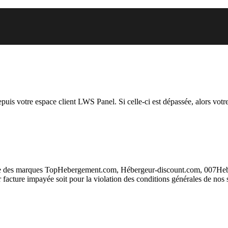
 vous essayez d’accéder est susp
depuis votre espace client LWS Panel. Si celle-ci est dépassée, alors votre
taire des marques TopHebergement.com, Hébergeur-discount.com, 007H
ur facture impayée soit pour la violation des conditions générales de nos 