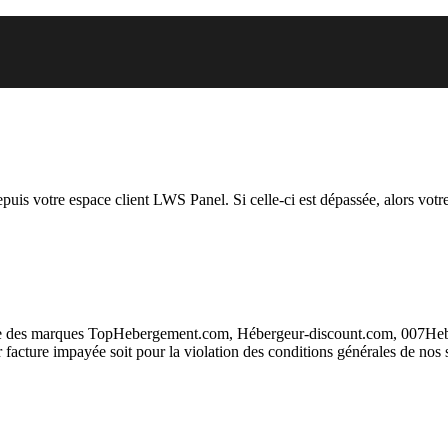
 vous essayez d’accéder est susp
depuis votre espace client LWS Panel. Si celle-ci est dépassée, alors votre
taire des marques TopHebergement.com, Hébergeur-discount.com, 007H
ur facture impayée soit pour la violation des conditions générales de nos 