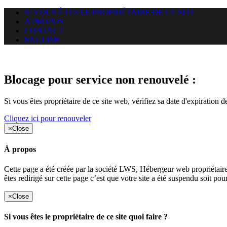
SI VOUS ÊTES LE PROPRIÉTAIRE DE CE SITE
A PROPOS
CONTACT
ENGLISH
Le site web duoscom.com auquel
Blocage pour service non renouvelé :
Si vous êtes propriétaire de ce site web, vérifiez sa date d'expiration 
Cliquez ici pour renouveler
×
Close
À propos
Cette page a été créée par la société LWS, Hébergeur web proprié
êtes redirigé sur cette page c’est que votre site a été suspendu soit po
×
Close
Si vous êtes le propriétaire de ce site quoi faire ?