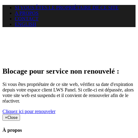
SI VOUS ÊTES LE PROPRIÉTAIRE DE CE SITE
A PROPOS
CONTACT
ENGLISH
Le site web duoscom.com
auquel vous essayez d’accéder
est suspendu
Blocage pour service non renouvelé :
Si vous êtes propriétaire de ce site web, vérifiez sa date d'expiration
depuis votre espace client LWS Panel. Si celle-ci est dépassée, alors
votre site web est suspendu et il convient de renouveler afin de le
réactiver.
Cliquez ici pour renouveler
×
Close
À propos