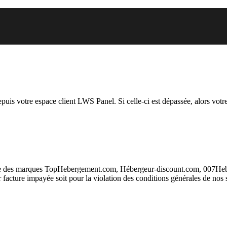
 vous essayez d’accéder est susp
depuis votre espace client LWS Panel. Si celle-ci est dépassée, alors votre
taire des marques TopHebergement.com, Hébergeur-discount.com, 007H
ur facture impayée soit pour la violation des conditions générales de nos 