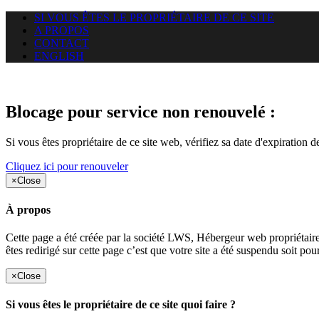
SI VOUS ÊTES LE PROPRIÉTAIRE DE CE SITE
A PROPOS
CONTACT
ENGLISH
Le site web duoscom.com auquel
Blocage pour service non renouvelé :
Si vous êtes propriétaire de ce site web, vérifiez sa date d'expiration 
Cliquez ici pour renouveler
×
Close
À propos
Cette page a été créée par la société LWS, Hébergeur web proprié
êtes redirigé sur cette page c’est que votre site a été suspendu soit po
×
Close
Si vous êtes le propriétaire de ce site quoi faire ?