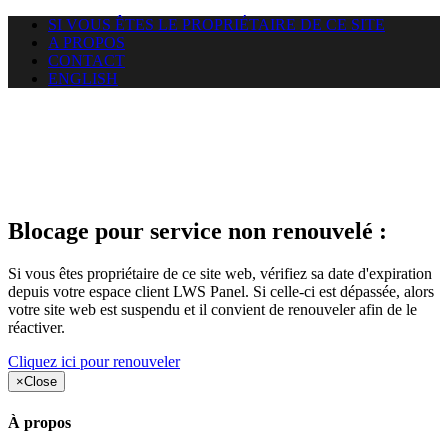
SI VOUS ÊTES LE PROPRIÉTAIRE DE CE SITE
A PROPOS
CONTACT
ENGLISH
Le site web duoscom.com
auquel vous essayez d’accéder
est suspendu
Blocage pour service non renouvelé :
Si vous êtes propriétaire de ce site web, vérifiez sa date d'expiration
depuis votre espace client LWS Panel. Si celle-ci est dépassée, alors
votre site web est suspendu et il convient de renouveler afin de le
réactiver.
Cliquez ici pour renouveler
×
Close
À propos