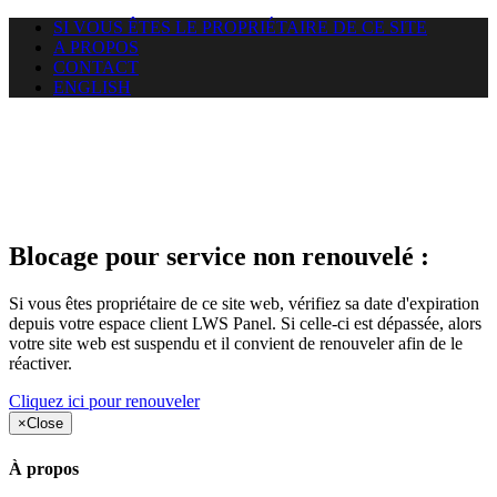
SI VOUS ÊTES LE PROPRIÉTAIRE DE CE SITE
A PROPOS
CONTACT
ENGLISH
Le site web duoscom.com
auquel vous essayez d’accéder
est suspendu
Blocage pour service non renouvelé :
Si vous êtes propriétaire de ce site web, vérifiez sa date d'expiration
depuis votre espace client LWS Panel. Si celle-ci est dépassée, alors
votre site web est suspendu et il convient de renouveler afin de le
réactiver.
Cliquez ici pour renouveler
×
Close
À propos