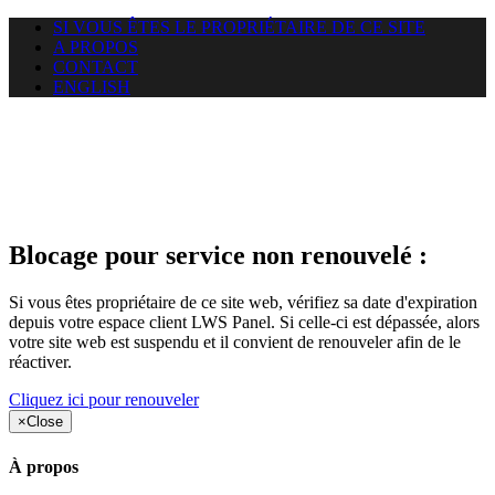
SI VOUS ÊTES LE PROPRIÉTAIRE DE CE SITE
A PROPOS
CONTACT
ENGLISH
Le site web duoscom.com
auquel vous essayez d’accéder
est suspendu
Blocage pour service non renouvelé :
Si vous êtes propriétaire de ce site web, vérifiez sa date d'expiration
depuis votre espace client LWS Panel. Si celle-ci est dépassée, alors
votre site web est suspendu et il convient de renouveler afin de le
réactiver.
Cliquez ici pour renouveler
×
Close
À propos