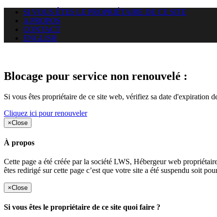
SI VOUS ÊTES LE PROPRIÉTAIRE DE CE SITE
A PROPOS
CONTACT
ENGLISH
Le site web duoscom.com auquel
Blocage pour service non renouvelé :
Si vous êtes propriétaire de ce site web, vérifiez sa date d'expiration 
Cliquez ici pour renouveler
×
Close
À propos
Cette page a été créée par la société LWS, Hébergeur web proprié
êtes redirigé sur cette page c’est que votre site a été suspendu soit po
×
Close
Si vous êtes le propriétaire de ce site quoi faire ?