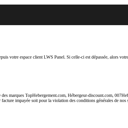
 vous essayez d’accéder est susp
depuis votre espace client LWS Panel. Si celle-ci est dépassée, alors votre
taire des marques TopHebergement.com, Hébergeur-discount.com, 007H
ur facture impayée soit pour la violation des conditions générales de nos 