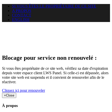
SI VOUS ÊTES LE PROPRIÉTAIRE DE CE SITE
A PROPOS
CONTACT
ENGLISH
Le site web duoscom.com
auquel vous essayez d’accéder
est suspendu
Blocage pour service non renouvelé :
Si vous êtes propriétaire de ce site web, vérifiez sa date d'expiration
depuis votre espace client LWS Panel. Si celle-ci est dépassée, alors
votre site web est suspendu et il convient de renouveler afin de le
réactiver.
Cliquez ici pour renouveler
×
Close
À propos