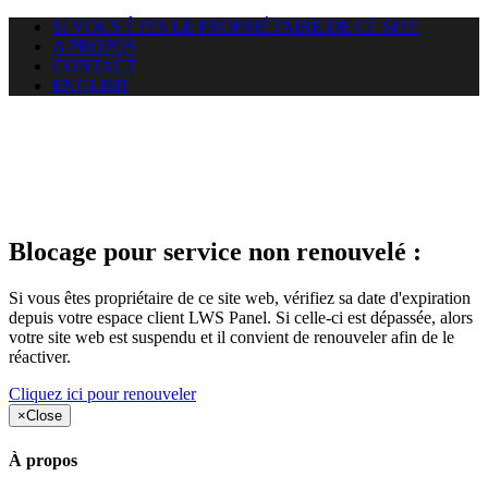
SI VOUS ÊTES LE PROPRIÉTAIRE DE CE SITE
A PROPOS
CONTACT
ENGLISH
Le site web duoscom.com
auquel vous essayez d’accéder
est suspendu
Blocage pour service non renouvelé :
Si vous êtes propriétaire de ce site web, vérifiez sa date d'expiration
depuis votre espace client LWS Panel. Si celle-ci est dépassée, alors
votre site web est suspendu et il convient de renouveler afin de le
réactiver.
Cliquez ici pour renouveler
×
Close
À propos