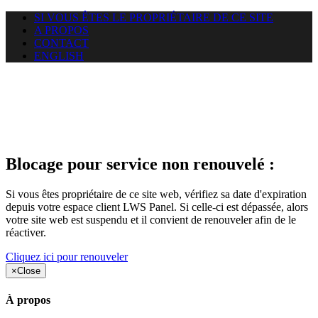
SI VOUS ÊTES LE PROPRIÉTAIRE DE CE SITE
A PROPOS
CONTACT
ENGLISH
Le site web duoscom.com
auquel vous essayez d’accéder
est suspendu
Blocage pour service non renouvelé :
Si vous êtes propriétaire de ce site web, vérifiez sa date d'expiration
depuis votre espace client LWS Panel. Si celle-ci est dépassée, alors
votre site web est suspendu et il convient de renouveler afin de le
réactiver.
Cliquez ici pour renouveler
×
Close
À propos