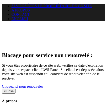
SI VOUS ÊTES LE PROPRIÉTAIRE DE CE SITE
A PROPOS
CONTACT
ENGLISH
Le site web duoscom.com
auquel vous essayez d’accéder
est suspendu
Blocage pour service non renouvelé :
Si vous êtes propriétaire de ce site web, vérifiez sa date d'expiration
depuis votre espace client LWS Panel. Si celle-ci est dépassée, alors
votre site web est suspendu et il convient de renouveler afin de le
réactiver.
Cliquez ici pour renouveler
×
Close
À propos