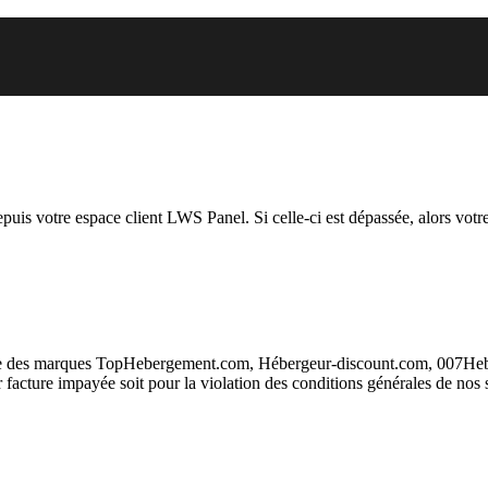
 vous essayez d’accéder est susp
depuis votre espace client LWS Panel. Si celle-ci est dépassée, alors votre
taire des marques TopHebergement.com, Hébergeur-discount.com, 007H
ur facture impayée soit pour la violation des conditions générales de nos 