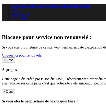
SI VOUS ÊTES LE PROPRIÉTAIRE DE CE SITE
A PROPOS
CONTACT
ENGLISH
Le site web duoscom.com auquel
Blocage pour service non renouvelé :
Si vous êtes propriétaire de ce site web, vérifiez sa date d'expiration 
Cliquez ici pour renouveler
×
Close
À propos
Cette page a été créée par la société LWS, Hébergeur web proprié
êtes redirigé sur cette page c’est que votre site a été suspendu soit po
×
Close
Si vous êtes le propriétaire de ce site quoi faire ?