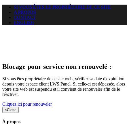
SI VOUS ÊTES LE PROPRIÉTAIRE DE CE SITE
A PROPOS
CONTACT
ENGLISH
Le site web duoscom.com
auquel vous essayez d’accéder
est suspendu
Blocage pour service non renouvelé :
Si vous êtes propriétaire de ce site web, vérifiez sa date d'expiration
depuis votre espace client LWS Panel. Si celle-ci est dépassée, alors
votre site web est suspendu et il convient de renouveler afin de le
réactiver.
Cliquez ici pour renouveler
×
Close
À propos