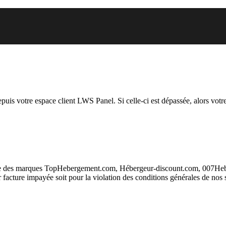
 vous essayez d’accéder est susp
depuis votre espace client LWS Panel. Si celle-ci est dépassée, alors votre
taire des marques TopHebergement.com, Hébergeur-discount.com, 007H
ur facture impayée soit pour la violation des conditions générales de nos 