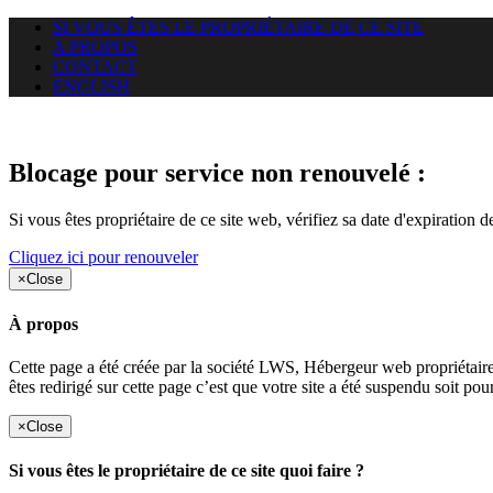
SI VOUS ÊTES LE PROPRIÉTAIRE DE CE SITE
A PROPOS
CONTACT
ENGLISH
Le site web duoscom.com auquel
Blocage pour service non renouvelé :
Si vous êtes propriétaire de ce site web, vérifiez sa date d'expiration 
Cliquez ici pour renouveler
×
Close
À propos
Cette page a été créée par la société LWS, Hébergeur web proprié
êtes redirigé sur cette page c’est que votre site a été suspendu soit po
×
Close
Si vous êtes le propriétaire de ce site quoi faire ?