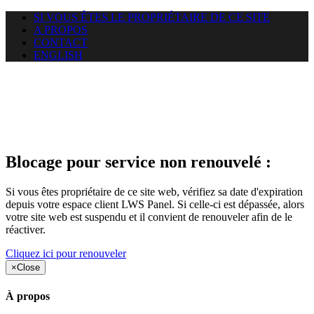
SI VOUS ÊTES LE PROPRIÉTAIRE DE CE SITE
A PROPOS
CONTACT
ENGLISH
Le site web duoscom.com
auquel vous essayez d’accéder
est suspendu
Blocage pour service non renouvelé :
Si vous êtes propriétaire de ce site web, vérifiez sa date d'expiration
depuis votre espace client LWS Panel. Si celle-ci est dépassée, alors
votre site web est suspendu et il convient de renouveler afin de le
réactiver.
Cliquez ici pour renouveler
×
Close
À propos