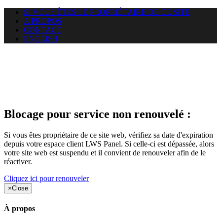
SI VOUS ÊTES LE PROPRIÉTAIRE DE CE SITE
A PROPOS
CONTACT
ENGLISH
Le site web duoscom.com
auquel vous essayez d’accéder
est suspendu
Blocage pour service non renouvelé :
Si vous êtes propriétaire de ce site web, vérifiez sa date d'expiration
depuis votre espace client LWS Panel. Si celle-ci est dépassée, alors
votre site web est suspendu et il convient de renouveler afin de le
réactiver.
Cliquez ici pour renouveler
×
Close
À propos